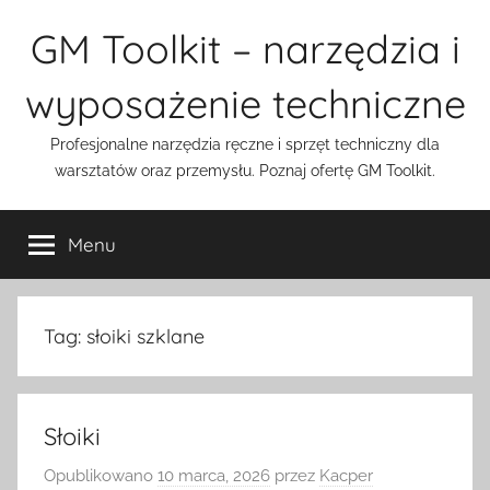
Przejdź
GM Toolkit – narzędzia i
do
treści
wyposażenie techniczne
Profesjonalne narzędzia ręczne i sprzęt techniczny dla
warsztatów oraz przemysłu. Poznaj ofertę GM Toolkit.
Menu
Tag:
słoiki szklane
Słoiki
Opublikowano
10 marca, 2026
przez
Kacper