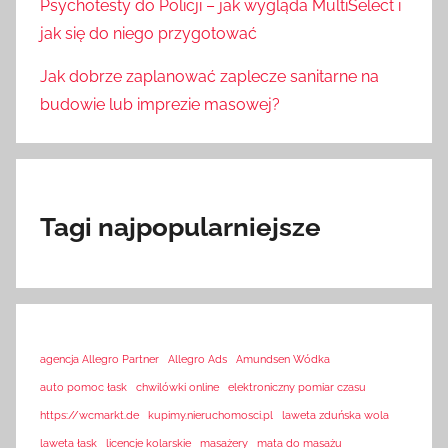
Psychotesty do Policji – jak wygląda MultiSelect i
jak się do niego przygotować
Jak dobrze zaplanować zaplecze sanitarne na
budowie lub imprezie masowej?
Tagi najpopularniejsze
agencja Allegro Partner
Allegro Ads
Amundsen Wódka
auto pomoc łask
chwilówki online
elektroniczny pomiar czasu
https://wcmarkt.de
kupimy.nieruchomosci.pl
laweta zduńska wola
laweta łask
licencje kolarskie
masażery
mata do masażu