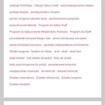
obsługa fotofiniszu
Odczyt faktur z ksef
optymalizacja konta Allegro
parking chopina
parking lotnisko chopina
pomoc drogowa zduńska wola
porównywarka pożyczek
pożyczki przez internet
Program do faktur KseF
Program do fakturowania Ministerstwo Finansów
Program do KSeF
prowadzenie kampanii Allegro Ads
serwis klimatyzacji warszawa
serwis wentylacji warszawa
sprzedaż wielokanałowa omnichannel
Stoisko targowe
System do faktur
słoik
słoiki
słoiki hurt
słoiki szklane
test wiedzy do policji
testy do policji
testy psychologiczne do policji
ubezpieczenie kolarskie
ubezpieczenie rowerowe
wcmarkt.de
www.wcmarkt.de
Ścianka materiałowa
Ścianka reklamowa
Ścianka targowa
Ścianka tekstylna