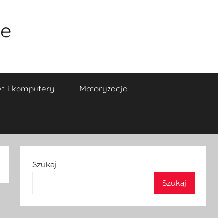
ne
et i komputery
Motoryzacja
Szukaj
Szukaj