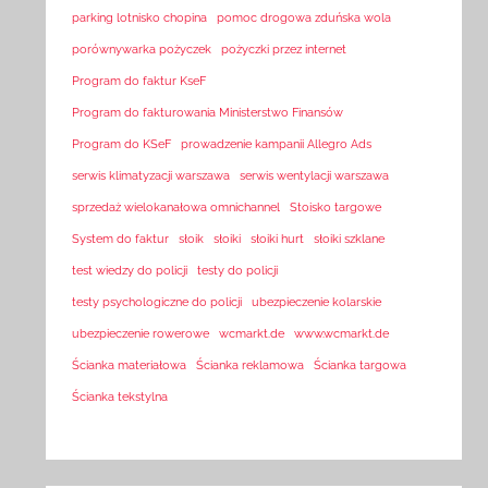
parking lotnisko chopina
pomoc drogowa zduńska wola
porównywarka pożyczek
pożyczki przez internet
Program do faktur KseF
Program do fakturowania Ministerstwo Finansów
Program do KSeF
prowadzenie kampanii Allegro Ads
serwis klimatyzacji warszawa
serwis wentylacji warszawa
sprzedaż wielokanałowa omnichannel
Stoisko targowe
System do faktur
słoik
słoiki
słoiki hurt
słoiki szklane
test wiedzy do policji
testy do policji
testy psychologiczne do policji
ubezpieczenie kolarskie
ubezpieczenie rowerowe
wcmarkt.de
www.wcmarkt.de
Ścianka materiałowa
Ścianka reklamowa
Ścianka targowa
Ścianka tekstylna