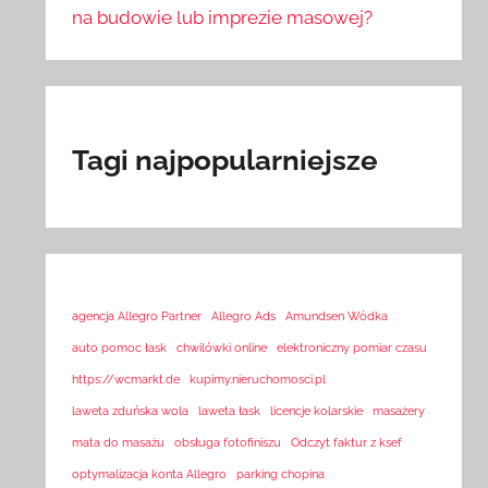
na budowie lub imprezie masowej?
Tagi najpopularniejsze
agencja Allegro Partner
Allegro Ads
Amundsen Wódka
auto pomoc łask
chwilówki online
elektroniczny pomiar czasu
https://wcmarkt.de
kupimy.nieruchomosci.pl
laweta zduńska wola
laweta łask
licencje kolarskie
masażery
mata do masażu
obsługa fotofiniszu
Odczyt faktur z ksef
optymalizacja konta Allegro
parking chopina