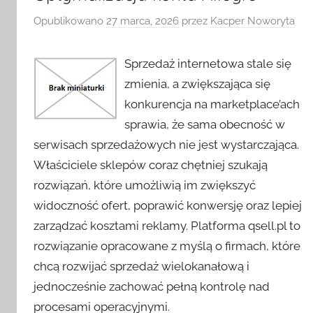
Opublikowano
27 marca, 2026
przez
Kacper Noworyta
Sprzedaż internetowa stale się
zmienia, a zwiększająca się
konkurencja na marketplace’ach
sprawia, że sama obecność w
serwisach sprzedażowych nie jest wystarczająca.
Właściciele sklepów coraz chętniej szukają
rozwiązań, które umożliwią im zwiększyć
widoczność ofert, poprawić konwersję oraz lepiej
zarządzać kosztami reklamy. Platforma qsell.pl to
rozwiązanie opracowane z myślą o firmach, które
chcą rozwijać sprzedaż wielokanałową i
jednocześnie zachować pełną kontrolę nad
procesami operacyjnymi.