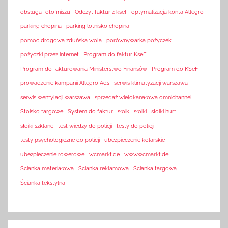
obsługa fotofiniszu
Odczyt faktur z ksef
optymalizacja konta Allegro
parking chopina
parking lotnisko chopina
pomoc drogowa zduńska wola
porównywarka pożyczek
pożyczki przez internet
Program do faktur KseF
Program do fakturowania Ministerstwo Finansów
Program do KSeF
prowadzenie kampanii Allegro Ads
serwis klimatyzacji warszawa
serwis wentylacji warszawa
sprzedaż wielokanałowa omnichannel
Stoisko targowe
System do faktur
słoik
słoiki
słoiki hurt
słoiki szklane
test wiedzy do policji
testy do policji
testy psychologiczne do policji
ubezpieczenie kolarskie
ubezpieczenie rowerowe
wcmarkt.de
www.wcmarkt.de
Ścianka materiałowa
Ścianka reklamowa
Ścianka targowa
Ścianka tekstylna