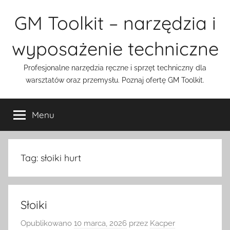
Przejdź
GM Toolkit – narzędzia i
do
treści
wyposażenie techniczne
Profesjonalne narzędzia ręczne i sprzęt techniczny dla
warsztatów oraz przemysłu. Poznaj ofertę GM Toolkit.
Menu
Tag:
słoiki hurt
Słoiki
Opublikowano
10 marca, 2026
przez
Kacper